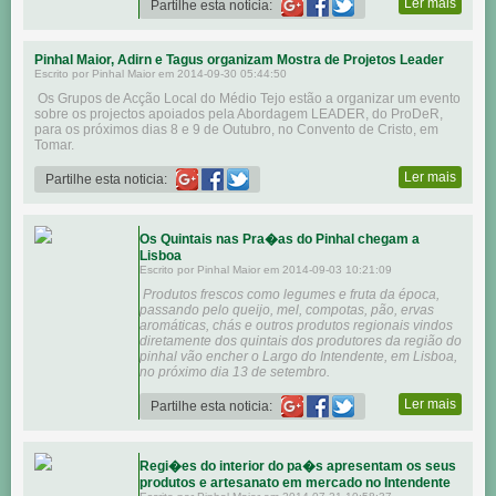
Ler mais
Partilhe esta noticia:
Pinhal Maior, Adirn e Tagus organizam Mostra de Projetos Leader
Escrito por Pinhal Maior em 2014-09-30 05:44:50
Os Grupos de Acção Local do Médio Tejo estão a organizar um evento
sobre os projectos apoiados pela Abordagem LEADER, do ProDeR,
para os próximos dias 8 e 9 de Outubro, no Convento de Cristo, em
Tomar.
Ler mais
Partilhe esta noticia:
Os Quintais nas Pra�as do Pinhal chegam a
Lisboa
Escrito por Pinhal Maior em 2014-09-03 10:21:09
Produtos frescos como legumes e fruta da época,
passando pelo queijo, mel, compotas, pão, ervas
aromáticas, chás e outros produtos regionais vindos
diretamente dos quintais dos produtores da região do
pinhal vão encher o Largo do Intendente, em Lisboa,
no próximo dia 13 de setembro.
Ler mais
Partilhe esta noticia:
Regi�es do interior do pa�s apresentam os seus
produtos e artesanato em mercado no Intendente