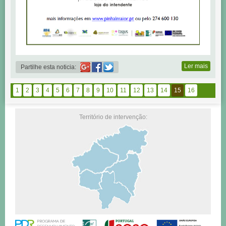
Ler mais
Partilhe esta noticia:
1
2
3
4
5
6
7
8
9
10
11
12
13
14
15
16
Território de intervenção: