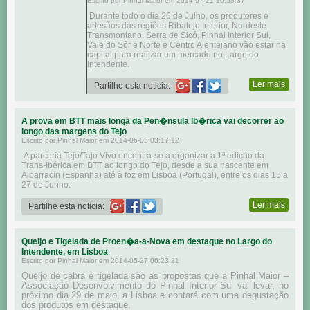
Escrito por Pinhal Maior em 2014-07-21 10:58:37
Durante todo o dia 26 de Julho, os produtores e
artesãos das regiões Ribatejo Interior, Nordeste
Transmontano, Serra de Sicó, Pinhal Interior Sul,
Vale do Sôr e Norte e Centro Alentejano vão estar na
capital para realizar um mercado no Largo do
Intendente.
Ler mais
Partilhe esta noticia:
A prova em BTT mais longa da Pen�nsula Ib�rica vai decorrer ao
longo das margens do Tejo
Escrito por Pinhal Maior em 2014-06-03 03:17:12
A parceria Tejo/Tajo Vivo encontra-se a organizar a 1ª edição da
Trans-Ibérica em BTT ao longo do Tejo, desde a sua nascente em
Albarracín (Espanha) até à foz em Lisboa (Portugal), entre os dias 15 a
27 de Junho.
Ler mais
Partilhe esta noticia:
Queijo e Tigelada de Proen�a-a-Nova em destaque no Largo do
Intendente, em Lisboa
Escrito por Pinhal Maior em 2014-05-27 06:23:21
Queijo de cabra e tigelada são as propostas que a Pinhal Maior –
Associação Desenvolvimento do Pinhal Interior Sul vai levar, no
próximo dia 29 de maio, a Lisboa e contará com uma degustação
dos produtos em destaque.