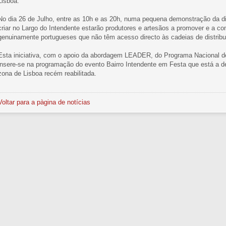
Lisboa.
No dia 26 de Julho, entre as 10h e as 20h, numa pequena demonstração da d
criar no Largo do Intendente estarão produtores e artesãos a promover e a com
genuinamente portugueses que não têm acesso directo às cadeias de distrib
Esta iniciativa, com o apoio da abordagem LEADER, do Programa Nacional d
insere-se na programação do evento Bairro Intendente em Festa que está a de
zona de Lisboa recém reabilitada.
Voltar para a pàgina de notícias