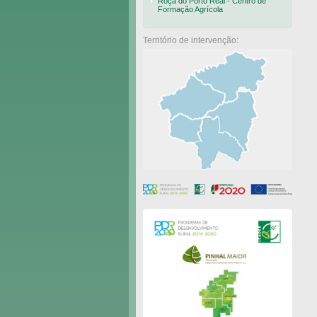
Roça do Porto Real - Centro de
Formação Agrícola
Território de intervenção: