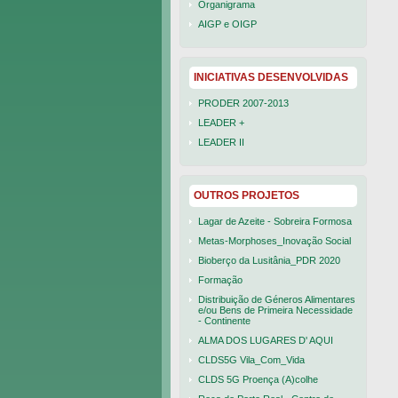
Organigrama
AIGP e OIGP
INICIATIVAS DESENVOLVIDAS
PRODER 2007-2013
LEADER +
LEADER II
OUTROS PROJETOS
Lagar de Azeite - Sobreira Formosa
Metas-Morphoses_Inovação Social
Bioberço da Lusitânia_PDR 2020
Formação
Distribuição de Géneros Alimentares
e/ou Bens de Primeira Necessidade
- Continente
ALMA DOS LUGARES D' AQUI
CLDS5G Vila_Com_Vida
CLDS 5G Proença (A)colhe