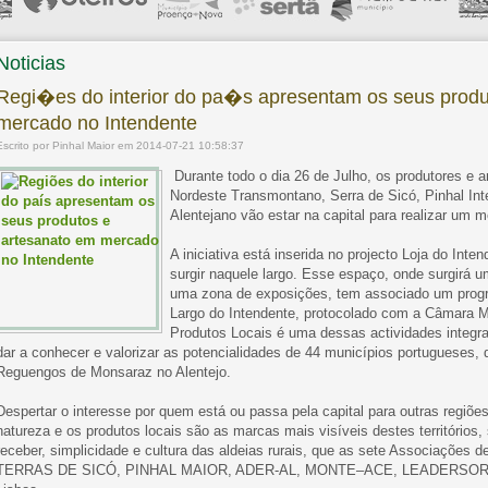
Noticias
Regi�es do interior do pa�s apresentam os seus produ
mercado no Intendente
Escrito por Pinhal Maior em 2014-07-21 10:58:37
Durante todo o dia 26 de Julho, os produtores e ar
Nordeste Transmontano, Serra de Sicó, Pinhal Inte
Alentejano vão estar na capital para realizar um 
A iniciativa está inserida no projecto Loja do Inten
surgir naquele largo. Esse espaço, onde surgirá um
uma zona de exposições, tem associado um prog
Largo do Intendente, protocolado com a Câmara M
Produtos Locais é uma dessas actividades integrad
dar a conhecer e valorizar as potencialidades de 44 municípios portugueses
Reguengos de Monsaraz no Alentejo.
Despertar o interesse por quem está ou passa pela capital para outras regiões
natureza e os produtos locais são as marcas mais visíveis destes territórios,
receber, simplicidade e cultura das aldeias rurais, que as sete Associaçõe
TERRAS DE SICÓ, PINHAL MAIOR, ADER-AL, MONTE–ACE, LEADERSOR e