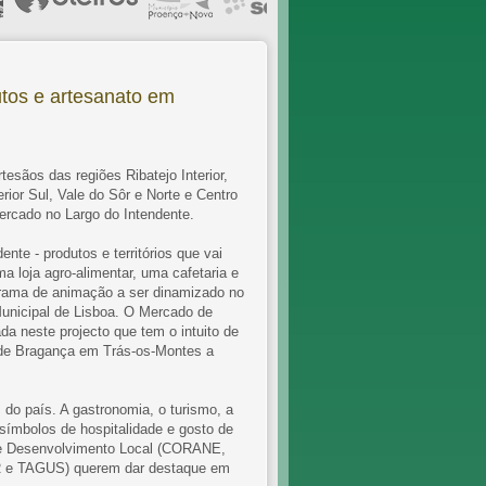
tos e artesanato em
tesãos das regiões Ribatejo Interior,
rior Sul, Vale do Sôr e Norte e Centro
mercado no Largo do Intendente.
dente - produtos e territórios que vai
a loja agro-alimentar, uma cafetaria e
rama de animação a ser dinamizado no
unicipal de Lisboa. O Mercado de
a neste projecto que tem o intuito de
, de Bragança em Trás-os-Montes a
 do país. A gastronomia, o turismo, a
 símbolos de hospitalidade e gosto de
s de Desenvolvimento Local (CORANE,
 TAGUS) querem dar destaque em