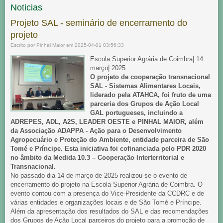
Noticias
Projeto SAL - seminário de encerramento do
projeto
Escrito por Pinhal Maior em 2025-04-01 03:56:33
Escola Superior Agrária de Coimbra| 14
março| 2025
O projeto de cooperação transnacional
SAL - Sistemas Alimentares Locais,
liderado pela ATAHCA, foi fruto de uma
parceria dos Grupos de Ação Local
GAL portugueses, incluindo a
ADREPES, ADL, A2S, LEADER OESTE e PINHAL MAIOR, além
da Associação ADAPPA - Ação para o Desenvolvimento
Agropecuário e Proteção do Ambiente, entidade parceira de São
Tomé e Príncipe. Esta iniciativa foi cofinanciada pelo PDR 2020
no âmbito da Medida 10.3 – Cooperação Interterritorial e
Transnacional.
No passado dia 14 de março de 2025 realizou-se o evento de
encerramento do projeto na Escola Superior Agrária de Coimbra. O
evento contou com a presença do Vice-Presidente da CCDRC e de
várias entidades e organizações locais e de São Tomé e Príncipe.
Além da apresentação dos resultados do SAL e das recomendações
dos Grupos de Ação Local parceiros do projeto para a promoção de